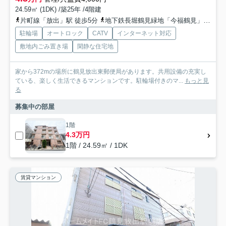
24.59㎡ (1DK) /築25年 /4階建
片町線「放出」駅 徒歩5分
地下鉄長堀鶴見緑地「今福鶴見」駅 徒歩21分
駐輪場
オートロック
CATV
インターネット対応
敷地内ごみ置き場
閑静な住宅地
家から372mの場所に鶴見放出東郵便局があります。共用設備の充実し
ている、楽しく生活できるマンションです。駐輪場付きのマ...
もっと見
る
募集中の部屋
1階
4.3万円
1階 / 24.59㎡ / 1DK
賃貸マンション