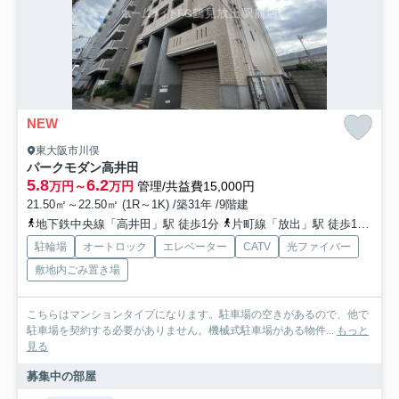
NEW
東大阪市川俣
パークモダン高井田
5.8
6.2
万円～
万円
管理/共益費15,000円
21.50㎡～22.50㎡ (1R～1K) /築31年 /9階建
地下鉄中央線「高井田」駅 徒歩1分
片町線「放出」駅 徒歩18分
地
駐輪場
オートロック
エレベーター
CATV
光ファイバー
敷地内ごみ置き場
こちらはマンションタイプになります。駐車場の空きがあるので、他で
駐車場を契約する必要がありません。機械式駐車場がある物件...
もっと
見る
募集中の部屋