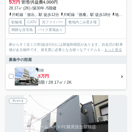
5
万円
管理/共益費4,000円
28.17㎡ (2K) /築30年 /5階建
片町線「放出」駅 徒歩12分
片町線「徳庵」駅 徒歩18分
地下鉄長堀鶴見緑地「横堤」駅 徒歩26分
駐輪場
CATV
光ファイバー
敷地内ごみ置き場
閑静な住宅地
バイク置場あり
家からすぐ近くの所(徒歩5分)には新協和病院があります。自走式の駐車
場がある物件です。身支度に必要となる様々なアイテムを...
もっと見る
募集中の部屋
5階
5万円
5階 / 28.17㎡ / 2K
アパート