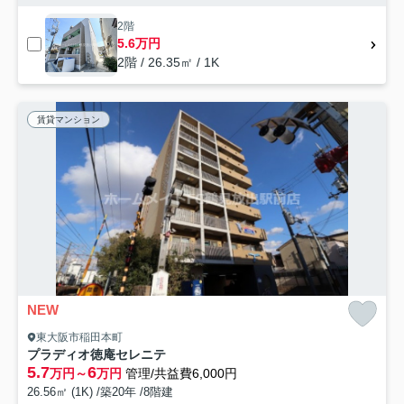
2階
5.6万円
2階 / 26.35㎡ / 1K
賃貸マンション
NEW
東大阪市稲田本町
プラディオ徳庵セレニテ
5.7
6
万円～
万円
管理/共益費6,000円
26.56㎡ (1K) /築20年 /8階建