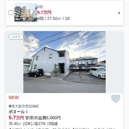
4階
5.7万円
4階 / 27.50㎡ / 1K
ハイツ
NEW
東大阪市西堤楠町
ボヌールⅠ
5.7
万円
管理/共益費5,000円
35.40㎡ (1DK) /築27年 /2階建