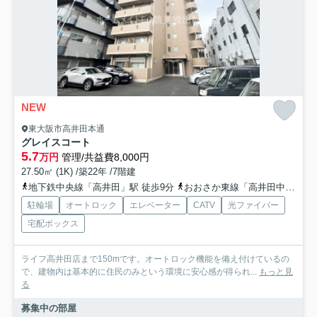
NEW
東大阪市高井田本通
グレイスコート
5.7
万円
管理/共益費8,000円
27.50㎡ (1K) /築22年 /7階建
地下鉄中央線「高井田」駅 徒歩9分
おおさか東線「高井田中央」駅 徒歩9分
駐輪場
オートロック
エレベーター
CATV
光ファイバー
宅配ボックス
ライフ高井田店まで150mです。オートロック機能を備え付けているの
で、建物内は基本的に住民のみという環境に安心感が得られ...
もっと見
る
募集中の部屋