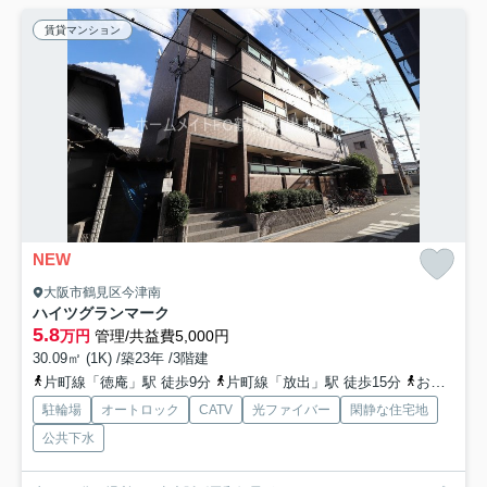
賃貸マンション
NEW
大阪市鶴見区今津南
ハイツグランマーク
5.8
万円
管理/共益費5,000円
30.09㎡ (1K) /築23年 /3階建
片町線「徳庵」駅 徒歩9分
片町線「放出」駅 徒歩15分
おおさか東線「高井田中央」駅 徒歩21分
駐輪場
オートロック
CATV
光ファイバー
閑静な住宅地
公共下水