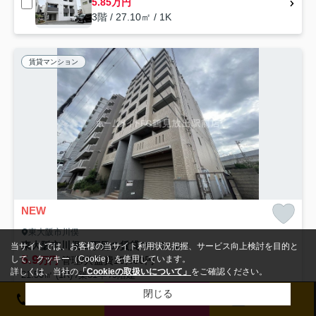
5.85万円
3階 / 27.10㎡ / 1K
賃貸マンション
NEW
東大阪市川俣
東大阪市川俣１丁目の賃貸マンション
当サイトでは、お客様の当サイト利用状況把握、サービス向上検討を目的と
5.9
して、クッキー（Cookie）を使用しています。
万円
管理/共益費15,000円
詳しくは、当社の
「Cookieの取扱いについて」
をご確認ください。
21.50㎡ (1R) /築31年 /9階建
地下鉄中央線「高井田」駅 徒歩3分
片町線「放出」駅 徒歩19分
地
閉じる
電話をかける
お問い合わせ
来店予約
駐輪場
オートロック
エレベーター
CATV