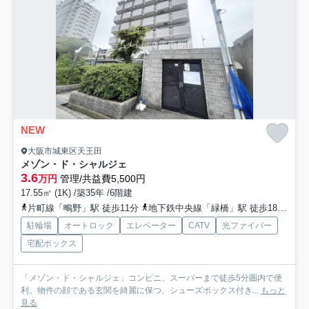
NEW
大阪市城東区天王田
メゾン・ド・シャルジェ
3.6
万円
管理/共益費5,500円
17.55㎡ (1K) /築35年 /6階建
片町線「鴫野」駅 徒歩11分
地下鉄中央線「緑橋」駅 徒歩18分
片
駐輪場
オートロック
エレベーター
CATV
光ファイバー
宅配ボックス
「メゾン・ド・シャルジェ」コンビニ、スーパーまで徒歩5分圏内で便
利。物件の顔である玄関を綺麗に保つ、シューズボックス付き...
もっと
見る