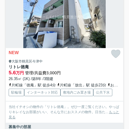
NEW
大阪市鶴見区今津中
リトレ徳庵
5.6
万円
管理/共益費3,000円
26.35㎡ (1K) /築8年 /3階建
片町線「徳庵」駅 徒歩4分
片町線「放出」駅 徒歩23分
おおさか東線「高井田中央」駅 徒歩24分
駐輪場
インターネット対応
敷地内ごみ置き場
公共下水
当社イチオシの物件の「リトレ徳庵」。ぜひ一度ご覧ください。やっぱ
りキレイなお部屋がいい、そんな方におススメの物件。日当た...
もっと
見る
募集中の部屋