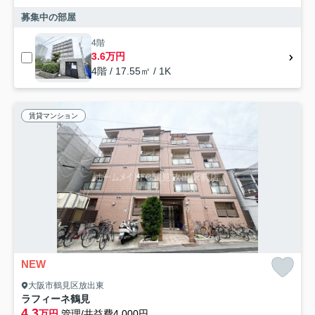
募集中の部屋
4階
3.6万円
4階 / 17.55㎡ / 1K
賃貸マンション
NEW
大阪市鶴見区放出東
ラフィーネ鶴見
4.3
万円
管理/共益費4,000円