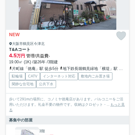
NEW
大阪市鶴見区今津北
T&Aコート
4.5
万円
管理/共益費-
19.00㎡ (1K) /築26年 /3階建
片町線「徳庵」駅 徒歩5分
地下鉄長堀鶴見緑地「横堤」駅 徒歩20分
駐輪場
CATV
インターネット対応
敷地内ごみ置き場
閑静な住宅地
公共下水
歩いて291mの場所に、コノミヤ徳庵店があります。バルコニーをご活
用いただけます。礼金不要の物件です。収納はクロゼット・...
もっと見
る
募集中の部屋
3階