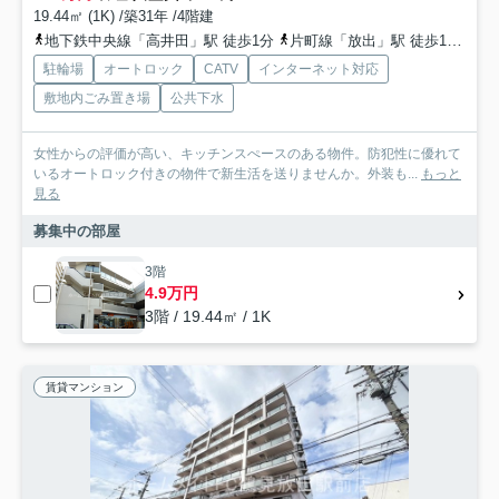
19.44㎡ (1K) /築31年 /4階建
地下鉄中央線「高井田」駅 徒歩1分
片町線「放出」駅 徒歩19分
お
駐輪場
オートロック
CATV
インターネット対応
敷地内ごみ置き場
公共下水
女性からの評価が高い、キッチンスぺースのある物件。防犯性に優れて
いるオートロック付きの物件で新生活を送りませんか。外装も...
もっと
見る
募集中の部屋
3階
4.9万円
3階 / 19.44㎡ / 1K
賃貸マンション