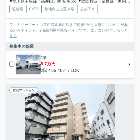
地下鉄中央線「高井田」駅 徒歩6分
近鉄難波・奈良線「河内永和」駅 徒歩23分
駐輪場
CATV
敷地内ごみ置き場
公共下水
ファミリーマートコア西堤本通西店まで徒歩6分と近場にコンビニがあ
るのもポイント。2沿線利用可能なハイツです。エアコンの付...
もっと
見る
募集中の部屋
2階
5.7万円
2階 / 35.40㎡ / 1DK
賃貸マンション