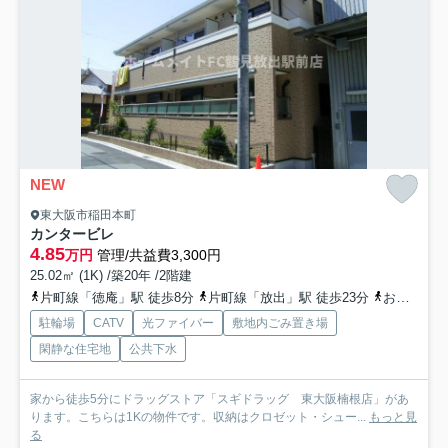
NEW
東大阪市稲田本町
カンタービレ
4.85
万円
管理/共益費3,300円
25.02㎡ (1K) /築20年 /2階建
片町線「徳庵」駅 徒歩8分
片町線「放出」駅 徒歩23分
おおさか東線「高井田中央」駅 徒歩21分
駐輪場
CATV
光ファイバー
敷地内ごみ置き場
閑静な住宅地
公共下水
家から徒歩5分にドラッグストア「スギドラッグ 東大阪楠根店」があ
ります。こちらは1Kの物件です。収納はクロゼット・シュー...
もっと見
る