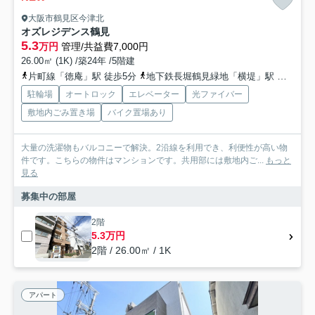
大阪市鶴見区今津北
オズレジデンス鶴見
5.3
万円
管理/共益費7,000円
26.00㎡ (1K) /築24年 /5階建
片町線「徳庵」駅 徒歩5分
地下鉄長堀鶴見緑地「横堤」駅 徒歩19分
駐輪場
オートロック
エレベーター
光ファイバー
敷地内ごみ置き場
バイク置場あり
大量の洗濯物もバルコニーで解決。2沿線を利用でき、利便性が高い物
件です。こちらの物件はマンションです。共用部には敷地内ご...
もっと
見る
募集中の部屋
2階
5.3万円
2階 / 26.00㎡ / 1K
アパート