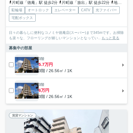
片町線「徳庵」駅 徒歩2分
片町線「放出」駅 徒歩22分
地下鉄中央線「長田」駅 徒歩27分
駐輪場
オートロック
エレベーター
CATV
光ファイバー
宅配ボックス
日々の暮らしに便利なコノミヤ徳庵店(スーパー)まで345mです。お掃除
も楽々な、フローリングが嬉しいマンションとなってい...
もっと見る
募集中の部屋
3階
5.7万円
3階 / 26.56㎡ / 1K
3階
6万円
3階 / 26.56㎡ / 1K
賃貸マンション