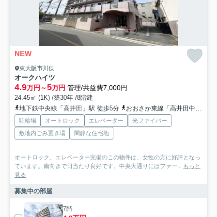
NEW
東大阪市川俣
オークハイツ
4.9
5
万円～
万円
管理/共益費7,000円
24.45㎡ (1K) /築30年 /8階建
地下鉄中央線「高井田」駅 徒歩5分
おおさか東線「高井田中央」駅 徒歩6分
駐輪場
オートロック
エレベーター
光ファイバー
敷地内ごみ置き場
閑静な住宅地
オートロック、エレベーター完備のこの物件は、女性の方に好評となっ
ています。南向きで日当たり良好です。中央大通りにはファー...
もっと
見る
募集中の部屋
7階