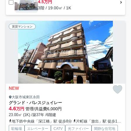
4.5万円
3階 / 19.00㎡ / 1K
賃貸マンション
NEW
大阪市城東区永田
グランド・パレスジュイレー
4.6
万円
管理/共益費6,000円
23.00㎡ (1K) /築37年 /6階建
地下鉄中央線「深江橋」駅 徒歩8分
片町線「放出」駅 徒歩13分
片
駐輪場
エレベーター
CATV
光ファイバー
閑静な住宅地