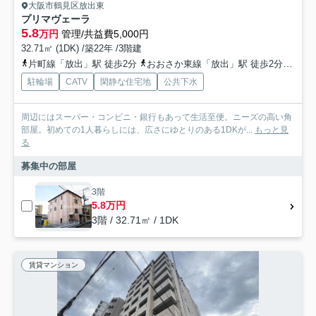
大阪市鶴見区放出東
プリマヴェーラ
5.8
万円
管理/共益費5,000円
32.71㎡ (1DK) /築22年 /3階建
片町線「放出」駅 徒歩2分
おおさか東線「放出」駅 徒歩2分
地下
駐輪場
CATV
閑静な住宅地
公共下水
周辺にはスーパー・コンビニ・銀行もあって生活至便。ニーズの高い角
部屋。初めての1人暮らしには、広さにゆとりのある1DKが...
もっと見
る
募集中の部屋
3階
5.8万円
3階 / 32.71㎡ / 1DK
賃貸マンション