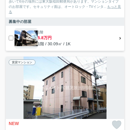
歩いて6分の場所には東大阪稲田郵便局があります。マンションタイプ
のお部屋です。セキュリティ面は、オートロック・TVインタ...
もっと見
る
募集中の部屋
1階
5.8万円
1階 / 30.09㎡ / 1K
賃貸マンション
NEW