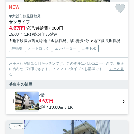
NEW
大阪市鶴見区鶴見
サンライフ
4.6
万円
管理/共益費7,000円
19.80㎡ (1K) /築34年 /5階建
地下鉄長堀鶴見緑地「今福鶴見」駅 徒歩7分
地下鉄長堀鶴見緑地「横堤」駅 徒歩13分
駐輪場
オートロック
エレベーター
公共下水
お手入れが簡単なIHキッチンです。この物件はバルコニー付きで、用途
に合わせて利用できます。マンションタイプのお部屋です。...
もっと見
る
募集中の部屋
2階
4.6万円
2階 / 19.80㎡ / 1K
ハイツ