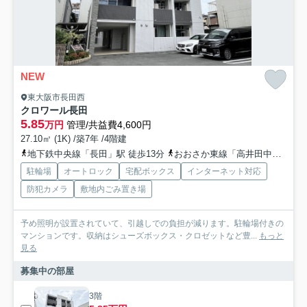
NEW
東大阪市長田西
クロワール長田
5.85
万円
管理/共益費4,600円
27.10㎡ (1K) /築7年 /4階建
地下鉄中央線「長田」駅 徒歩13分
おおさか東線「高井田中央」駅 徒歩15分
駐輪場
オートロック
宅配ボックス
インターネット対応
防犯カメラ
敷地内ごみ置き場
予め照明が設置されていて、引越しでの負担が減ります。駐輪場付きの
マンションです。収納はシューズボックス・クロゼットなど豊...
もっと
見る
募集中の部屋
3階