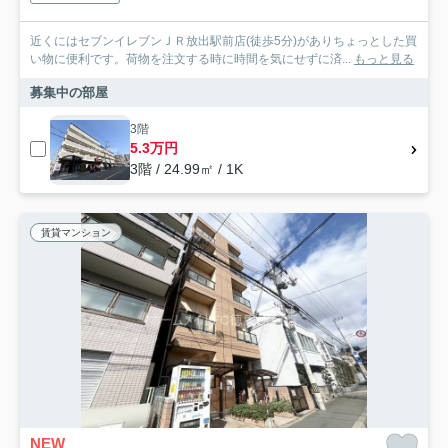
近くにはセブンイレブンＪＲ放出駅前店(徒歩5分)がありちょっとした買
い物に便利です。荷物を注文する時に時間を気にせずに済...
もっと見る
募集中の部屋
3階
5.3万円
3階 / 24.99㎡ / 1K
賃貸マンション
NEW