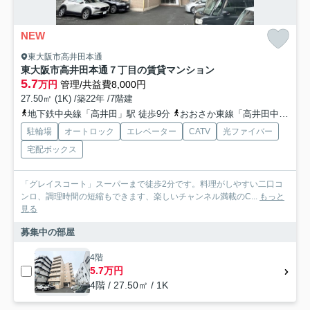
NEW
東大阪市高井田本通
東大阪市高井田本通７丁目の賃貸マンション
5.7
万円
管理/共益費8,000円
27.50㎡ (1K) /築22年 /7階建
地下鉄中央線「高井田」駅 徒歩9分
おおさか東線「高井田中央」駅 徒歩9分
駐輪場
オートロック
エレベーター
CATV
光ファイバー
宅配ボックス
「グレイスコート」スーパーまで徒歩2分です。料理がしやすい二口コ
ンロ、調理時間の短縮もできます、楽しいチャンネル満載のC...
もっと
見る
募集中の部屋
4階
5.7万円
4階 / 27.50㎡ / 1K