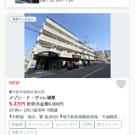
賃貸マンション
NEW
大阪市城東区放出西
メゾン・ド・ヴィレ城東
5.3
万円
管理/共益費6,000円
24.99㎡ (1K) /築30年 /5階建
片町線「放出」駅 徒歩6分
地下鉄長堀鶴見緑地「今福鶴見」駅 徒歩18分
駐輪場
オートロック
エレベーター
CATV
光ファイバー
宅配ボックス