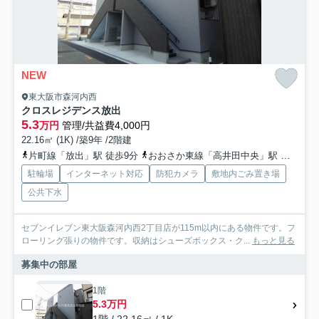
NEW
東大阪市森河内西
クロスレジデンス放出
5.3
万円
管理/共益費4,000円
22.16㎡ (1K) /築9年 /2階建
片町線「放出」駅 徒歩9分
おおさか東線「高井田中央」駅 徒歩12分
駐輪場
インターネット対応
防犯カメラ
敷地内ごみ置き場
公共下水
セブンイレブン東大阪森河内西2丁目店が115m以内にある物件です。フ
ローリング張りの物件です。収納はシューズボックス・ク...
もっと見る
募集中の部屋
1階
5.3万円
1階 / 22.16㎡ / 1K