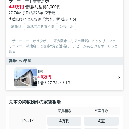
サニーコートオオクボ
4.9
万円
管理/共益費5,000円
27.74㎡ (1R) /築23年 /2階建
近鉄けいはんな線「荒本」駅 徒歩31分
駐輪場
敷地内ごみ置き場
公共下水
「サニーコートオオクボ」：東大阪市エリアの新居にピッタリ。ファミ
リーマート鴻池店まで徒歩5分と近場にコンビニがあるのもポ...
もっと
見る
募集中の部屋
1階
4.9万円
1階 / 27.74㎡ / 1R
荒本の掲載物件の家賃相場
家賃相場
空室件数
4万円
4室
1R～1K