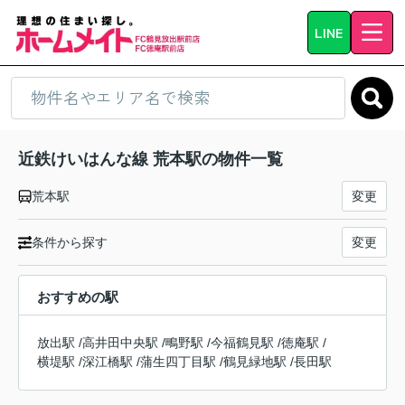
LINE
近鉄けいはんな線 荒本駅の物件一覧
荒本駅
変更
条件から探す
変更
おすすめの駅
放出駅
/
高井田中央駅
/
鴫野駅
/
今福鶴見駅
/
徳庵駅
/
横堤駅
/
深江橋駅
/
蒲生四丁目駅
/
鶴見緑地駅
/
長田駅