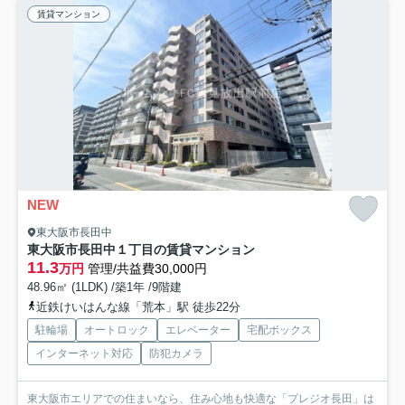
賃貸マンション
NEW
東大阪市長田中
東大阪市長田中１丁目の賃貸マンション
11.3
万円
管理/共益費30,000円
48.96㎡ (1LDK) /築1年 /9階建
近鉄けいはんな線「荒本」駅 徒歩22分
駐輪場
オートロック
エレベーター
宅配ボックス
インターネット対応
防犯カメラ
東大阪市エリアでの住まいなら、住み心地も快適な「プレジオ長田」は