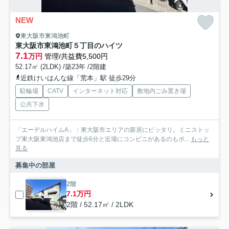
NEW
東大阪市東鴻池町
東大阪市東鴻池町５丁目のハイツ
7.1
万円
管理/共益費5,500円
52.17㎡ (2LDK) /築23年 /2階建
近鉄けいはんな線「荒本」駅 徒歩29分
駐輪場
CATV
インターネット対応
敷地内ごみ置き場
公共下水
「エーデルハイムA」：東大阪市エリアの新居にピッタリ。ミニストッ
プ東大阪東鴻池店まで徒歩6分と近場にコンビニがあるのもポ...
もっと
見る
募集中の部屋
2階
7.1万円
2階 / 52.17㎡ / 2LDK