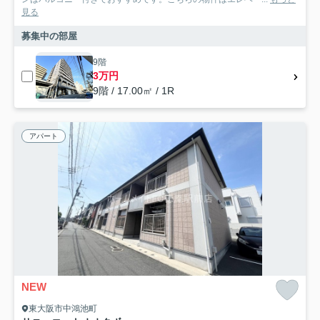
見る
募集中の部屋
9階
3万円
9階 / 17.00㎡ / 1R
アパート
NEW
東大阪市中鴻池町