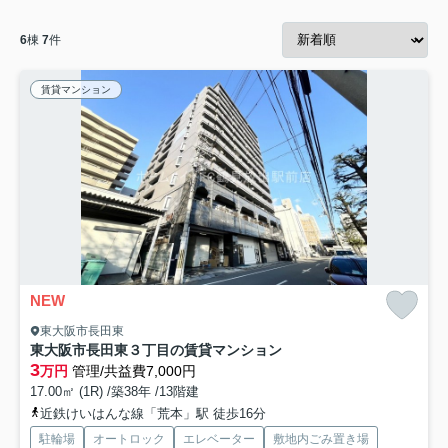
6
棟
7
件
賃貸マンション
NEW
東大阪市長田東
東大阪市長田東３丁目の賃貸マンション
3
万円
管理/共益費7,000円
17.00㎡ (1R) /築38年 /13階建
近鉄けいはんな線「荒本」駅 徒歩16分
駐輪場
オートロック
エレベーター
敷地内ごみ置き場