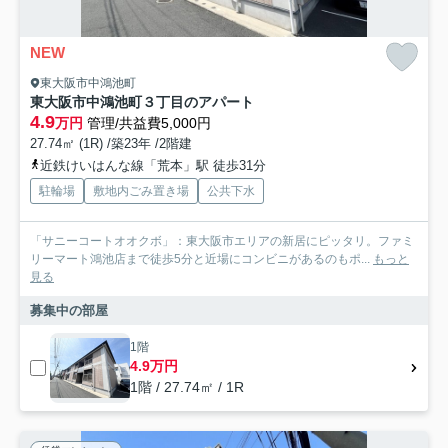
NEW
東大阪市中鴻池町
東大阪市中鴻池町３丁目のアパート
4.9
万円
管理/共益費5,000円
27.74㎡ (1R) /築23年 /2階建
近鉄けいはんな線「荒本」駅 徒歩31分
駐輪場
敷地内ごみ置き場
公共下水
「サニーコートオオクボ」：東大阪市エリアの新居にピッタリ。ファミ
リーマート鴻池店まで徒歩5分と近場にコンビニがあるのもポ...
もっと
見る
募集中の部屋
1階
4.9万円
1階 / 27.74㎡ / 1R