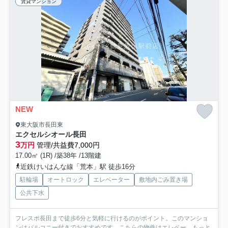
賃貸マンション
NEW
東大阪市長田東
エクセルシオール長田
3
万円
管理/共益費7,000円
17.00㎡ (1R) /築38年 /13階建
近鉄けいはんな線「荒本」駅 徒歩16分
駐輪場
オートロック
エレベーター
敷地内ごみ置き場
公共下水
フレスポ長田まで徒歩6分と気軽に行けるのがポイント。このマンショ
ンはバルコニー付きでおすすめです。こちらの物件はエレベー...
もっと