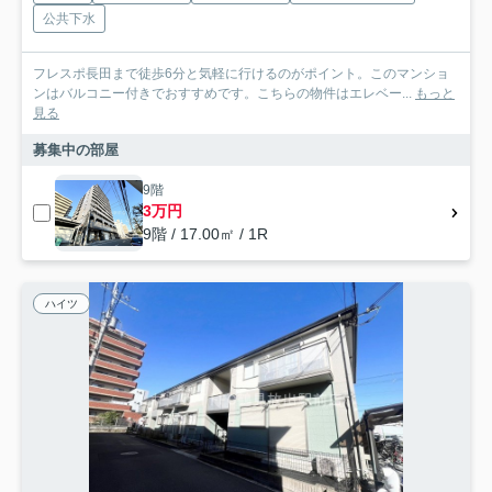
公共下水
フレスポ長田まで徒歩6分と気軽に行けるのがポイント。このマンショ
ンはバルコニー付きでおすすめです。こちらの物件はエレベー...
もっと
見る
募集中の部屋
9階
3万円
9階 / 17.00㎡ / 1R
ハイツ