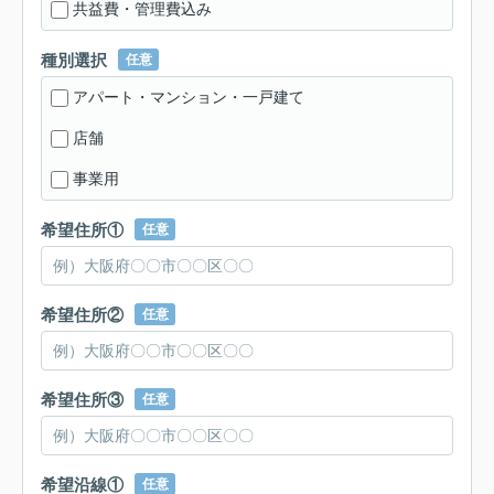
共益費・管理費込み
種別選択
任意
アパート・マンション・一戸建て
店舗
事業用
希望住所①
任意
希望住所②
任意
希望住所③
任意
希望沿線①
任意