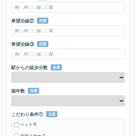
希望沿線②
任意
希望沿線③
任意
駅からの徒歩分数
任意
築年数
任意
こだわり条件①
任意
ペット可
デザイナーズ