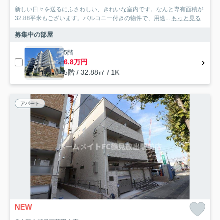
新しい日々を送るにふさわしい、きれいな室内です。なんと専有面積が
32.88平米もございます。バルコニー付きの物件で、用途...
もっと見る
募集中の部屋
5階
6.8万円
5階 / 32.88㎡ / 1K
アパート
NEW