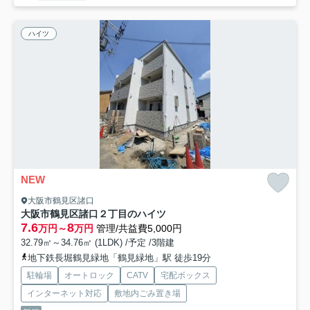
ハイツ
NEW
大阪市鶴見区諸口
大阪市鶴見区諸口２丁目のハイツ
7.6
8
万円～
万円
管理/共益費5,000円
32.79㎡～34.76㎡ (1LDK) /予定 /3階建
地下鉄長堀鶴見緑地「鶴見緑地」駅 徒歩19分
駐輪場
オートロック
CATV
宅配ボックス
インターネット対応
敷地内ごみ置き場