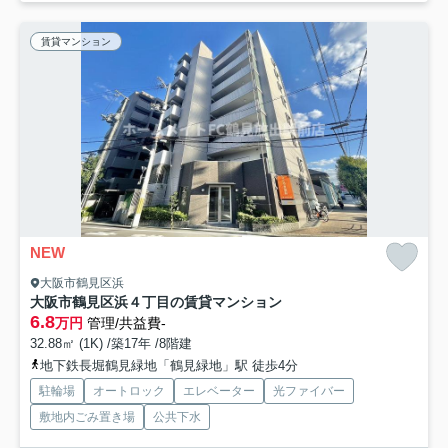
賃貸マンション
NEW
大阪市鶴見区浜
大阪市鶴見区浜４丁目の賃貸マンション
6.8
万円
管理/共益費-
32.88㎡ (1K) /築17年 /8階建
地下鉄長堀鶴見緑地「鶴見緑地」駅 徒歩4分
駐輪場
オートロック
エレベーター
光ファイバー
敷地内ごみ置き場
公共下水