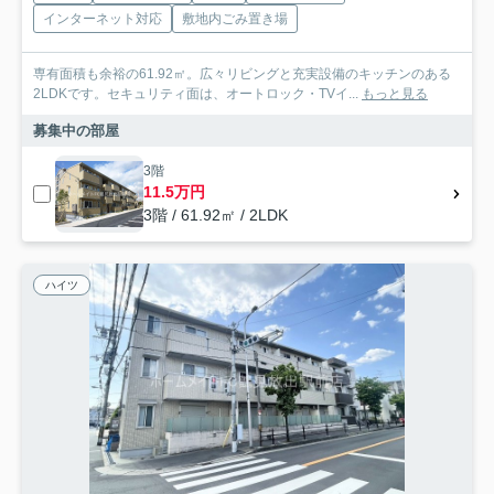
インターネット対応
敷地内ごみ置き場
専有面積も余裕の61.92㎡。広々リビングと充実設備のキッチンのある
2LDKです。セキュリティ面は、オートロック・TVイ...
もっと見る
募集中の部屋
3階
11.5万円
3階 / 61.92㎡ / 2LDK
ハイツ