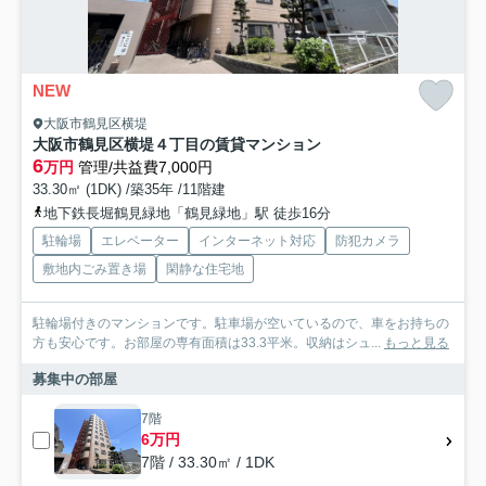
NEW
大阪市鶴見区横堤
大阪市鶴見区横堤４丁目の賃貸マンション
6
万円
管理/共益費7,000円
33.30㎡ (1DK) /築35年 /11階建
地下鉄長堀鶴見緑地「鶴見緑地」駅 徒歩16分
駐輪場
エレベーター
インターネット対応
防犯カメラ
敷地内ごみ置き場
閑静な住宅地
駐輪場付きのマンションです。駐車場が空いているので、車をお持ちの
方も安心です。お部屋の専有面積は33.3平米。収納はシュ...
もっと見る
募集中の部屋
7階
6万円
7階 / 33.30㎡ / 1DK