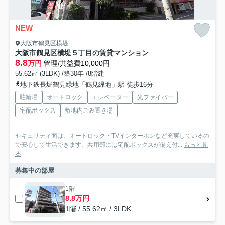
NEW
大阪市鶴見区横堤
大阪市鶴見区横堤５丁目の賃貸マンション
8.8
万円
管理/共益費10,000円
55.62㎡ (3LDK) /築30年 /8階建
地下鉄長堀鶴見緑地「鶴見緑地」駅 徒歩16分
駐輪場
オートロック
エレベーター
光ファイバー
宅配ボックス
敷地内ごみ置き場
セキュリティ面は、オートロック・TVインターホンなど充実しているの
で安心して生活できます。共用部には宅配ボックスが備え付...
もっと見
る
募集中の部屋
1階
8.8万円
1階 / 55.62㎡ / 3LDK