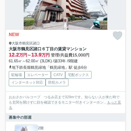
NEW
大阪市鶴見区諸口
大阪市鶴見区諸口６丁目の賃貸マンション
12.2
13.9
万円～
万円
管理/共益費15,000円
61.65㎡～62.00㎡ (3LDK) /築33年 /9階建
地下鉄長堀鶴見緑地「鶴見緑地」駅 徒歩6分
駐輪場
エレベーター
CATV
宅配ボックス
インターネット対応
防犯カメラ
おおさかパルコープ つるみ店まで329mです。知らない人が来た時で
も玄関を開けずに顔を確認できるモニター付きインターホン...
もっと見
る
募集中の部屋
2階