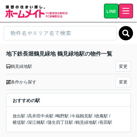
LINE
地下鉄長堀鶴見緑地 鶴見緑地駅の物件一覧
鶴見緑地駅
変更
条件から探す
変更
おすすめの駅
放出駅
/
高井田中央駅
/
鴫野駅
/
今福鶴見駅
/
徳庵駅
/
横堤駅
/
深江橋駅
/
蒲生四丁目駅
/
鶴見緑地駅
/
長田駅