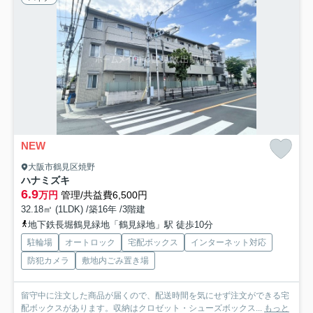
NEW
大阪市鶴見区焼野
ハナミズキ
6.9
万円
管理/共益費6,500円
32.18㎡ (1LDK) /築16年 /3階建
地下鉄長堀鶴見緑地「鶴見緑地」駅 徒歩10分
駐輪場
オートロック
宅配ボックス
インターネット対応
防犯カメラ
敷地内ごみ置き場
留守中に注文した商品が届くので、配送時間を気にせず注文ができる宅
配ボックスがあります。収納はクロゼット・シューズボックス...
もっと