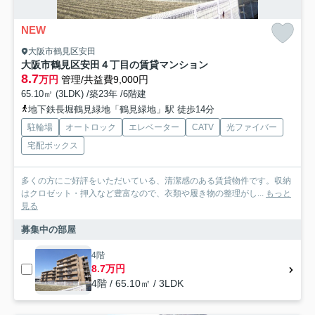
NEW
大阪市鶴見区安田
大阪市鶴見区安田４丁目の賃貸マンション
8.7
万円
管理/共益費9,000円
65.10㎡ (3LDK) /築23年 /6階建
地下鉄長堀鶴見緑地「鶴見緑地」駅 徒歩14分
駐輪場
オートロック
エレベーター
CATV
光ファイバー
宅配ボックス
多くの方にご好評をいただいている、清潔感のある賃貸物件です。収納
はクロゼット・押入など豊富なので、衣類や履き物の整理がし...
もっと
見る
募集中の部屋
4階
8.7万円
4階 / 65.10㎡ / 3LDK