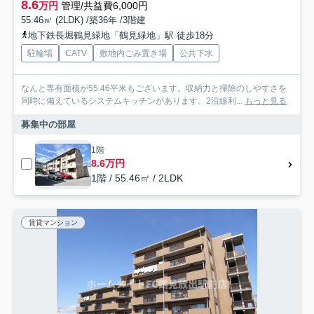
8.6
万円
管理/共益費6,000円
55.46㎡ (2LDK) /築36年 /3階建
地下鉄長堀鶴見緑地「鶴見緑地」駅 徒歩18分
駐輪場
CATV
敷地内ごみ置き場
公共下水
なんと専有面積が55.46平米もございます。収納力と掃除のしやすさを
同時に備えているシステムキッチンがあります。2沿線利...
もっと見る
募集中の部屋
1階
8.6万円
1階 / 55.46㎡ / 2LDK
賃貸マンション