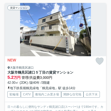
賃貸マンション
NEW
大阪市鶴見区諸口
大阪市鶴見区諸口５丁目の賃貸マンション
5.2
万円
管理/共益費3,000円
42.00㎡ (2DK) /築40年 /3階建
地下鉄長堀鶴見緑地「鶴見緑地」駅 徒歩14分
駐輪場
CATV
敷地内ごみ置き場
閑静な住宅地
公共下水
日々の暮らしに便利なサンディ鶴見諸口店(スーパー)まで190mです。カ