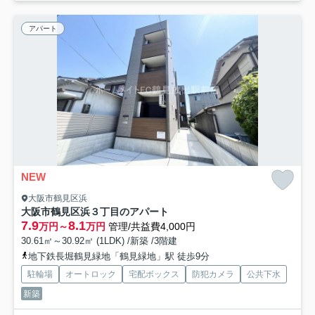
アパート
NEW
大阪市鶴見区浜
大阪市鶴見区浜３丁目のアパート
7.9
8.1
万円～
万円
管理/共益費4,000円
30.61㎡～30.92㎡ (1LDK) /新築 /3階建
地下鉄長堀鶴見緑地「鶴見緑地」駅 徒歩9分
駐輪場
オートロック
宅配ボックス
防犯カメラ
公共下水
新築