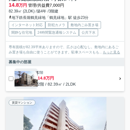
14.8
万円
管理/共益費7,000円
82.39㎡ (2LDK) /築4年 /3階建
地下鉄長堀鶴見緑地「鶴見緑地」駅 徒歩23分
インターネット対応
防犯カメラ
敷地内ごみ置き場
閑静な住宅地
24時間緊急通報システム
公共下水
専有面積が82.39平米ありますので、広さは心配なし。敷地内にあるご
み置き場も自由に使うことができます。駐車スペースもも...
もっと見る
募集中の部屋
2階
14.8万円
2階 / 82.39㎡ / 2LDK
賃貸マンション