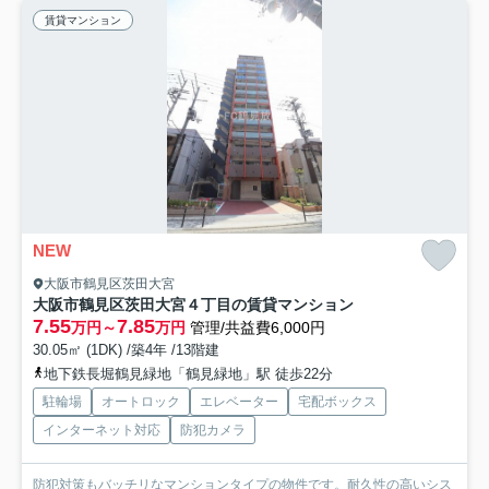
賃貸マンション
NEW
大阪市鶴見区茨田大宮
大阪市鶴見区茨田大宮４丁目の賃貸マンション
7.55
7.85
万円～
万円
管理/共益費6,000円
30.05㎡ (1DK) /築4年 /13階建
地下鉄長堀鶴見緑地「鶴見緑地」駅 徒歩22分
駐輪場
オートロック
エレベーター
宅配ボックス
インターネット対応
防犯カメラ
防犯対策もバッチリなマンションタイプの物件です。耐久性の高いシス