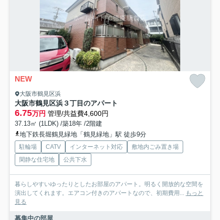
NEW
大阪市鶴見区浜
大阪市鶴見区浜３丁目のアパート
6.75
万円
管理/共益費4,600円
37.13㎡ (1LDK) /築18年 /2階建
地下鉄長堀鶴見緑地「鶴見緑地」駅 徒歩9分
駐輪場
CATV
インターネット対応
敷地内ごみ置き場
閑静な住宅地
公共下水
暮らしやすいゆったりとしたお部屋のアパート。明るく開放的な空間を
演出してくれます。エアコン付きのアパートなので、初期費用...
もっと
見る
募集中の部屋