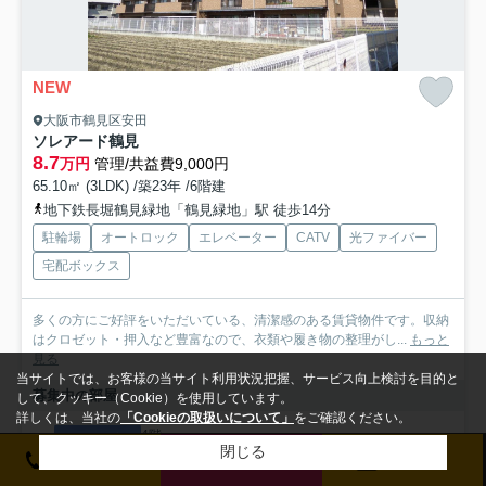
NEW
大阪市鶴見区安田
ソレアード鶴見
8.7
万円
管理/共益費9,000円
65.10㎡ (3LDK) /築23年 /6階建
地下鉄長堀鶴見緑地「鶴見緑地」駅 徒歩14分
駐輪場
オートロック
エレベーター
CATV
光ファイバー
宅配ボックス
多くの方にご好評をいただいている、清潔感のある賃貸物件です。収納
はクロゼット・押入など豊富なので、衣類や履き物の整理がし...
もっと
見る
当サイトでは、お客様の当サイト利用状況把握、サービス向上検討を目的と
募集中の部屋
して、クッキー（Cookie）を使用しています。
詳しくは、当社の
「Cookieの取扱いについて」
をご確認ください。
4階
閉じる
8.7万円
電話をかける
お問い合わせ
来店予約
4階 / 65.10㎡ / 3LDK