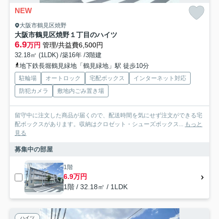
NEW
大阪市鶴見区焼野
大阪市鶴見区焼野１丁目のハイツ
6.9
万円
管理/共益費6,500円
32.18㎡ (1LDK) /築16年 /3階建
地下鉄長堀鶴見緑地「鶴見緑地」駅 徒歩10分
駐輪場
オートロック
宅配ボックス
インターネット対応
防犯カメラ
敷地内ごみ置き場
留守中に注文した商品が届くので、配送時間を気にせず注文ができる宅
配ボックスがあります。収納はクロゼット・シューズボックス...
もっと
見る
募集中の部屋
1階
6.9万円
1階 / 32.18㎡ / 1LDK
ハイツ