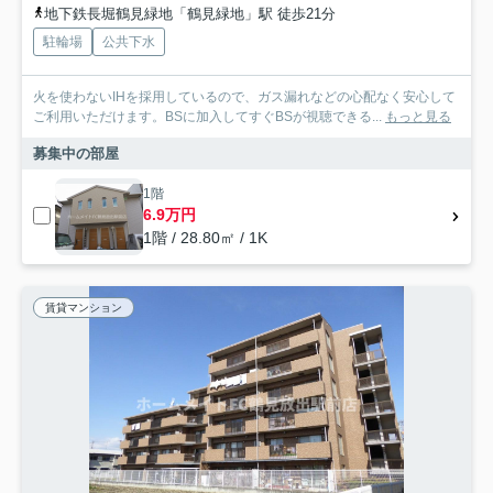
地下鉄長堀鶴見緑地「鶴見緑地」駅 徒歩21分
駐輪場
公共下水
火を使わないIHを採用しているので、ガス漏れなどの心配なく安心して
ご利用いただけます。BSに加入してすぐBSが視聴できる...
もっと見る
募集中の部屋
1階
6.9万円
1階 / 28.80㎡ / 1K
賃貸マンション