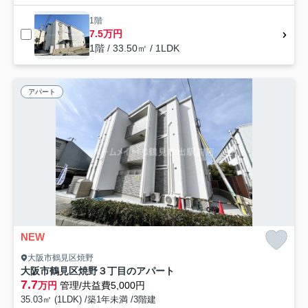
1階
7.5万円
1階 / 33.50㎡ / 1LDK
アパート
NEW
大阪市鶴見区焼野
大阪市鶴見区焼野３丁目のアパート
7.7
万円
管理/共益費5,000円
35.03㎡ (1LDK) /築1年未満 /3階建