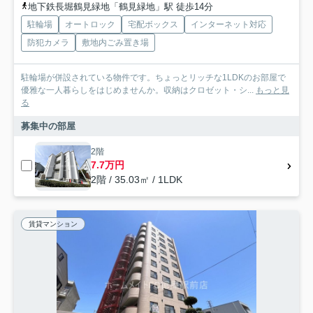
地下鉄長堀鶴見緑地「鶴見緑地」駅 徒歩14分
駐輪場
オートロック
宅配ボックス
インターネット対応
防犯カメラ
敷地内ごみ置き場
駐輪場が併設されている物件です。ちょっとリッチな1LDKのお部屋で
優雅な一人暮らしをはじめませんか。収納はクロゼット・シ...
もっと見
る
募集中の部屋
2階
7.7万円
2階 / 35.03㎡ / 1LDK
賃貸マンション