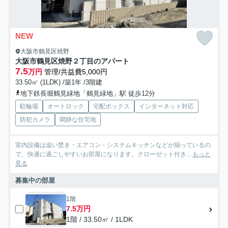
NEW
大阪市鶴見区焼野
大阪市鶴見区焼野２丁目のアパート
7.5
万円
管理/共益費5,000円
33.50㎡ (1LDK) /築1年 /3階建
地下鉄長堀鶴見緑地「鶴見緑地」駅 徒歩12分
駐輪場
オートロック
宅配ボックス
インターネット対応
防犯カメラ
閑静な住宅地
室内設備は追い焚き・エアコン・システムキッチンなどが揃っているの
で、快適に過ごしやすいお部屋になります。クローゼット付き...
もっと
見る
募集中の部屋
1階
7.5万円
1階 / 33.50㎡ / 1LDK