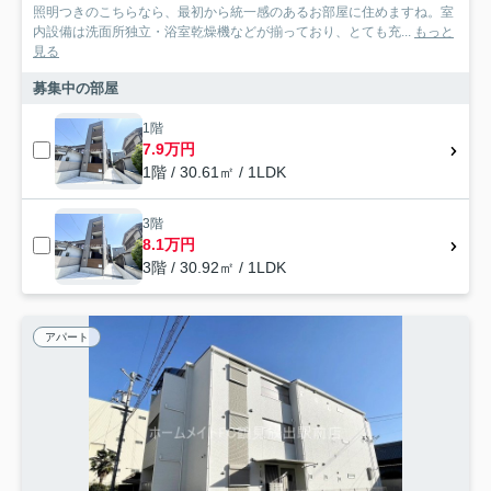
照明つきのこちらなら、最初から統一感のあるお部屋に住めますね。室
内設備は洗面所独立・浴室乾燥機などが揃っており、とても充...
もっと
見る
募集中の部屋
1階
7.9万円
1階 / 30.61㎡ / 1LDK
3階
8.1万円
3階 / 30.92㎡ / 1LDK
アパート