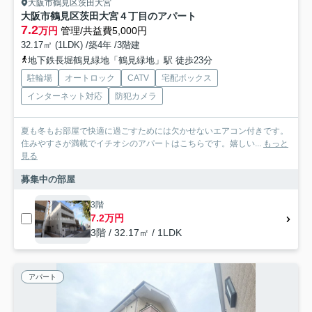
大阪市鶴見区茨田大宮
大阪市鶴見区茨田大宮４丁目のアパート
7.2
万円
管理/共益費5,000円
32.17㎡ (1LDK) /築4年 /3階建
地下鉄長堀鶴見緑地「鶴見緑地」駅 徒歩23分
駐輪場
オートロック
CATV
宅配ボックス
インターネット対応
防犯カメラ
夏も冬もお部屋で快適に過ごすためには欠かせないエアコン付きです。
住みやすさが満載でイチオシのアパートはこちらです。嬉しい...
もっと
見る
募集中の部屋
3階
7.2万円
3階 / 32.17㎡ / 1LDK
アパート