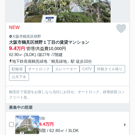
NEW
大阪市鶴見区焼野
大阪市鶴見区焼野１丁目の賃貸マンション
9.4
万円
管理/共益費10,000円
62.80㎡ (3LDK) /築27年 /7階建
地下鉄長堀鶴見緑地「鶴見緑地」駅 徒歩10分
駐輪場
オートロック
エレベーター
CATV
外観タイル張り
公共下水
鶴見区で賃貸をお探しなら当社にお任せ。オートロック。鉄骨鉄筋コン
クリート造。
募集中の部屋
5階
9.4万円
5階 / 62.80㎡ / 3LDK