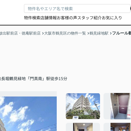
物件検索
店舗情報
お客様の声
スタッフ紹介
お気に入り
フルール
放出駅前店・徳庵駅前店
大阪市鶴見区の物件一覧
鶴見緑地駅
鉄長堀鶴見緑地「門真南」駅徒歩15分