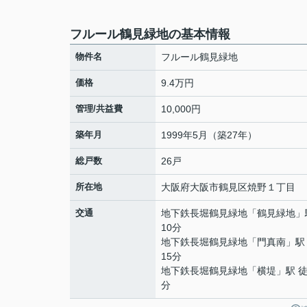
フルール鶴見緑地の基本情報
物件名
フルール鶴見緑地
価格
9.4万円
管理/共益費
10,000円
築年月
1999年5月（築27年）
総戸数
26戸
所在地
大阪府
大阪市鶴見区
焼野
１丁目
交通
地下鉄長堀鶴見緑地
「
鶴見緑地
」
10分
地下鉄長堀鶴見緑地
「
門真南
」駅
15分
地下鉄長堀鶴見緑地
「
横堤
」駅 徒
分