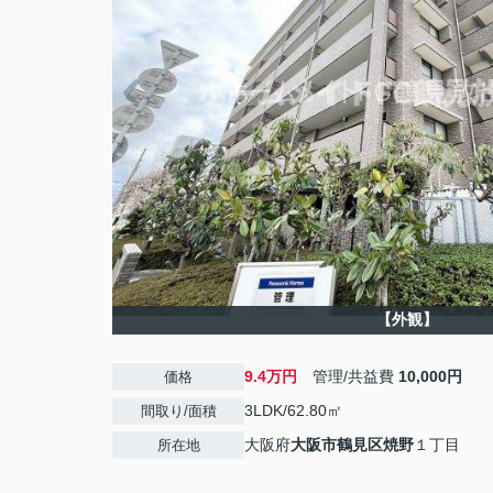
【外観】
9.4万円
管理/共益費
10,000円
価格
3LDK/62.80㎡
間取り/面積
大阪府
大阪市鶴見区
焼野
１丁目
所在地