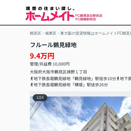
鶴見区・城東区・東大阪の賃貸情報はホームメイトFC鶴見
フルール鶴見緑地
9.4万円
管理/共益費 10,000円
大阪府
大阪市鶴見区
焼野
１丁目
地下鉄長堀鶴見緑地「鶴見緑地」駅徒歩10分
地下
地下鉄長堀鶴見緑地「横堤」駅徒歩26分
1
/
24