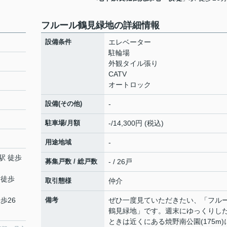
フルール鶴見緑地の詳細情報
設備条件
エレベーター
駐輪場
外観タイル張り
CATV
オートロック
設備(その他)
-
駐車場/月額
-/14,300円 (税込)
用途地域
-
駅 徒歩
募集戸数 / 総戸数
- / 26戸
 徒歩
取引態様
仲介
歩26
備考
ぜひ一度見ていただきたい、「フル
鶴見緑地」です。週末にゆっくりし
ときは近くにある焼野南公園(175m)