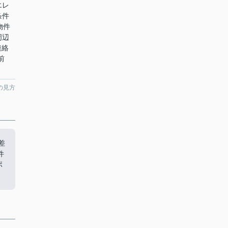
エレ
条件
物件
周辺
連絡
前
の見方
差
件
ポ