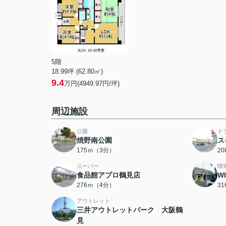
5階
18.99坪 (62.80㎡)
9.4
万円(4949.97円/坪)
周辺施設
公園
ド
焼野南公園
ス
175ｍ（3分）
2
スーパー
喫
食品館アプロ鶴見店
W
276ｍ（4分）
3
アウトレット
三井アウトレットパーク 大阪鶴
見