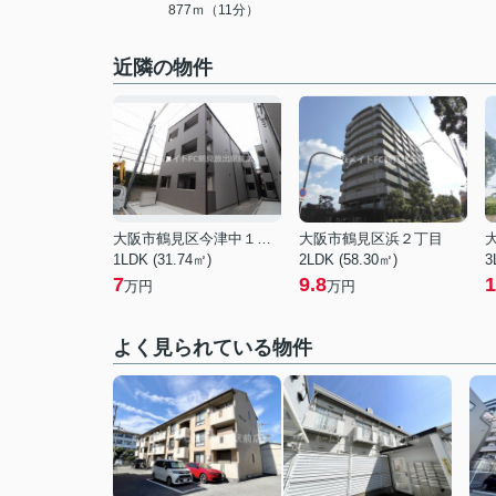
877ｍ（11分）
近隣の物件
大阪市鶴見区今津中１丁目
大阪市鶴見区浜２丁目
1LDK (31.74㎡)
2LDK (58.30㎡)
3
7
9.8
1
万円
万円
よく見られている物件