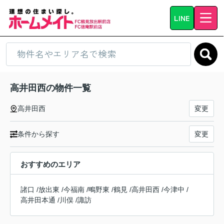
LINE
高井田西の物件一覧
高井田西
変更
条件から探す
変更
おすすめのエリア
諸口
/
放出東
/
今福南
/
鴫野東
/
鶴見
/
高井田西
/
今津中
/
高井田本通
/
川俣
/
諏訪