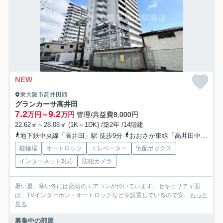
NEW
東大阪市高井田西
グランカーサ高井田
7.2
9.2
万円～
万円
管理/共益費8,000円
22.62㎡～28.08㎡ (1K～1DK) /築2年 /14階建
地下鉄中央線「高井田」駅 徒歩9分
おおさか東線「高井田中央」駅 徒歩10分
駐輪場
オートロック
エレベーター
宅配ボックス
インターネット対応
防犯カメラ
暑い夏、寒い冬には必須のエアコンが付いています。セキュリティ面
は、TVインターホン・オートロックなどを設置しているので安...
もっと
見る
募集中の部屋