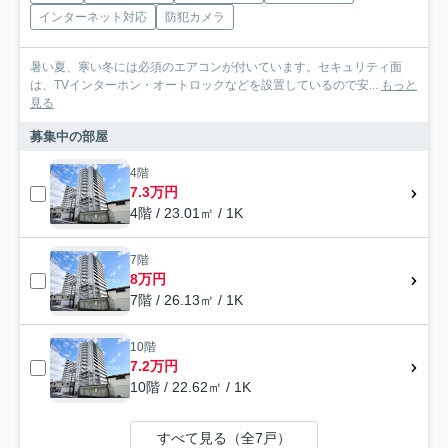
インターネット対応
防犯カメラ
暑い夏、寒い冬には必須のエアコンが付いています。セキュリティ面
は、TVインターホン・オートロックなどを設置しているので安...
もっと
見る
募集中の部屋
4階
7.3万円
4階 / 23.01㎡ / 1K
7階
8万円
7階 / 26.13㎡ / 1K
10階
7.2万円
10階 / 22.62㎡ / 1K
すべて見る（全7戸）