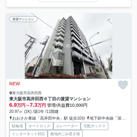
賃貸マンション
NEW
東大阪市高井田西
東大阪市高井田西６丁目の賃貸マンション
6.9
7.3
万円～
万円
管理/共益費10,000円
20.97㎡ (1K) /築1年 /11階建
おおさか東線「高井田中央」駅 徒歩10分
地下鉄中央線「深江橋」駅 徒歩10分
駐輪場
オートロック
エレベーター
宅配ボックス
インターネット対応
敷地内ごみ置き場