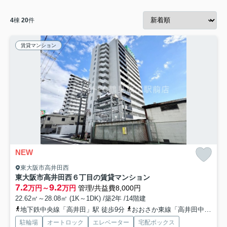
4
棟
20
件
賃貸マンション
NEW
東大阪市高井田西
東大阪市高井田西６丁目の賃貸マンション
7.2
9.2
万円～
万円
管理/共益費8,000円
22.62㎡～28.08㎡ (1K～1DK) /築2年 /14階建
地下鉄中央線「高井田」駅 徒歩9分
おおさか東線「高井田中央」駅 徒歩10分
駐輪場
オートロック
エレベーター
宅配ボックス