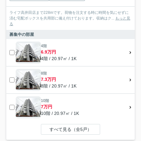
ライフ高井田店まで228mです。荷物を注文する時に時間を気にせずに
済む宅配ボックスを共用部に備え付けております。収納はク...
もっと見
る
募集中の部屋
4階
6.9万円
4階 / 20.97㎡ / 1K
8階
7.3万円
8階 / 20.97㎡ / 1K
10階
7万円
10階 / 20.97㎡ / 1K
すべて見る（全5戸）