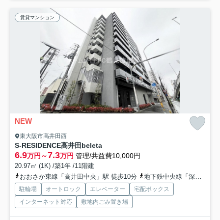
賃貸マンション
NEW
東大阪市高井田西
S-RESIDENCE高井田beleta
6.9
7.3
万円～
万円
管理/共益費10,000円
20.97㎡ (1K) /築1年 /11階建
おおさか東線「高井田中央」駅 徒歩10分
地下鉄中央線「深江橋」駅 徒歩10分
駐輪場
オートロック
エレベーター
宅配ボックス
インターネット対応
敷地内ごみ置き場