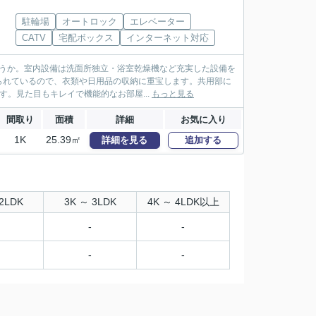
駐輪場
オートロック
エレベーター
CATV
宅配ボックス
インターネット対応
ょうか。室内設備は洗面所独立・浴室乾燥機など充実した設備を
られているので、衣類や日用品の収納に重宝します。共用部に
。見た目もキレイで機能的なお部屋...
もっと見る
間取り
面積
詳細
お気に入り
1K
25.39㎡
詳細を見る
追加する
2LDK
3K ～ 3LDK
4K ～ 4LDK以上
-
-
-
-