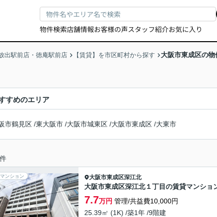
物件検索
店舗情報
お客様の声
スタッフ紹介
お気に入り
大阪市東成区の物
放出駅前店・徳庵駅前店
【賃貸】を市区町村から探す
すすめのエリア
阪市鶴見区
/
東大阪市
/
大阪市城東区
/
大阪市東成区
/
大東市
件
マンション
大阪市東成区
深江北
大阪市東成区深江北１丁目の賃貸マンショ
7.7
万円
管理/共益費10,000円
25.39㎡ (1K) /築1年 /9階建