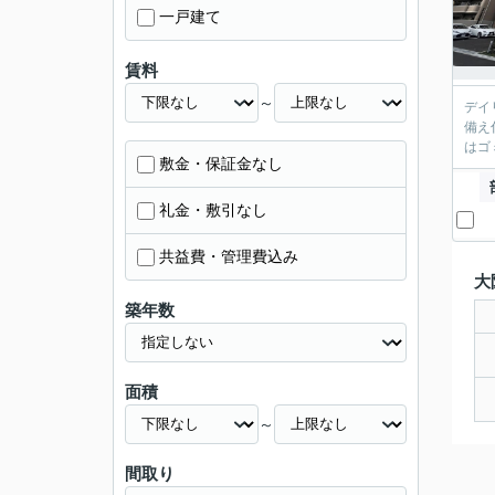
一戸建て
賃料
～
デイ
備え
はゴ
敷金・保証金なし
礼金・敷引なし
共益費・管理費込み
大
築年数
面積
～
間取り