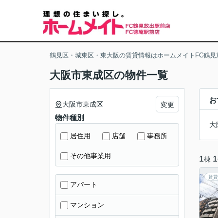
鶴見区・城東区・東大阪の賃貸情報はホームメイトFC鶴見
大阪市東成区の物件一覧
お
大阪市東成区
変更
物件種別
大
居住用
店舗
事務所
その他事業用
1
1
棟
賃貸
アパート
マンション