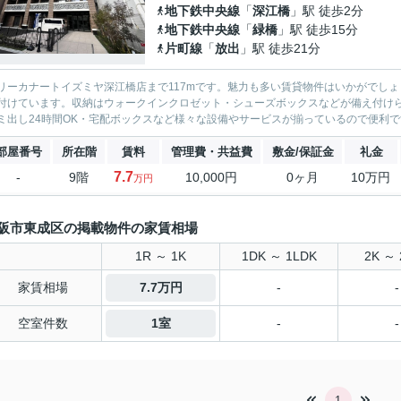
地下鉄中央線
「
深江橋
」駅 徒歩2分
地下鉄中央線
「
緑橋
」駅 徒歩15分
片町線
「
放出
」駅 徒歩21分
リーカナートイズミヤ深江橋店まで117mです。魅力も多い賃貸物件はいかがでし
付けています。収納はウォークインクロゼット・シューズボックスなどが備え付け
ミ出し24時間OK・宅配ボックスなど様々な設備やサービスが揃っているので便利です
部屋番号
所在階
賃料
管理費・共益費
敷金/保証金
礼金
7.7
-
9階
10,000円
0ヶ月
10万円
万円
阪市東成区の掲載物件の家賃相場
1R ～ 1K
1DK ～ 1LDK
2K ～ 
家賃相場
7.7万円
-
-
空室件数
1室
-
-
1