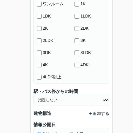
ワンルーム
1K
1DK
1LDK
2K
2DK
2LDK
3K
3DK
3LDK
4K
4DK
4LDK以上
駅・バス停からの時間
建物構造
追加する
情報公開日