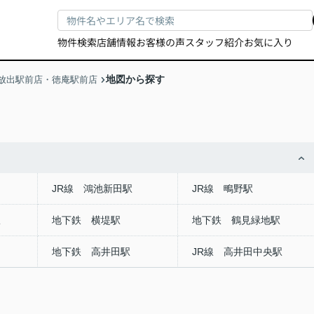
物件検索
店舗情報
お客様の声
スタッフ紹介
お気に入り
地図から探す
放出駅前店・徳庵駅前店
JR線 鴻池新田駅
JR線 鴫野駅
駅
地下鉄 横堤駅
地下鉄 鶴見緑地駅
地下鉄 高井田駅
JR線 高井田中央駅