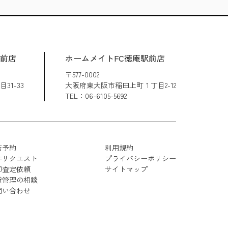
駅前店
ホームメイトFC徳庵駅前店
〒577-0002
1-33
大阪府東大阪市稲田上町１丁目2-12
TEL：06-6105-5692
店予約
利用規約
件リクエスト
プライバシーポリシー
却査定依頼
サイトマップ
貸管理の相談
問い合わせ