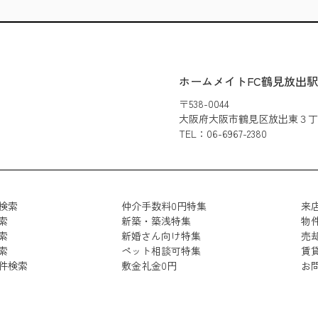
ホームメイトFC鶴見放出
〒538-0044
大阪府大阪市鶴見区放出東３丁目3
TEL：06-6967-2380
検索
仲介手数料0円特集
来
索
新築・築浅特集
物
索
新婚さん向け特集
売
索
ペット相談可特集
賃
件検索
敷金礼金0円
お