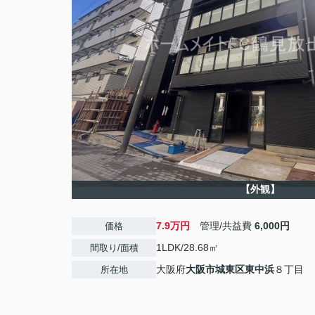
【外観】
7.9万円
管理/共益費
6,000円
価格
1LDK/28.68㎡
間取り/面積
大阪府
大阪市城東区
東中浜
８丁目
所在地