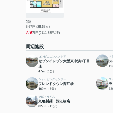
2階
8.67坪 (28.68㎡)
7.9
万円(9111.88円/坪)
周辺施設
コンビニエンスストア
ド
セブンイレブン大阪東中浜8丁目
ス
店
1
47ｍ（1分）
ショッピングセンター
ス
フレンドタウン深江橋
ラ
469ｍ（6分）
7
そば・うどん
丸亀製麺 深江橋店
827ｍ（11分）