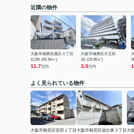
近隣の物件
大阪市城東区諏訪３丁目
大阪市城東区天王田
1LDK (45.94㎡)
1K (19.80㎡)
3
11.7
3.5
1
万円
万円
よく見られている物件
大阪市鶴見区安田１丁目
大阪市鶴見区放出東３丁目
大