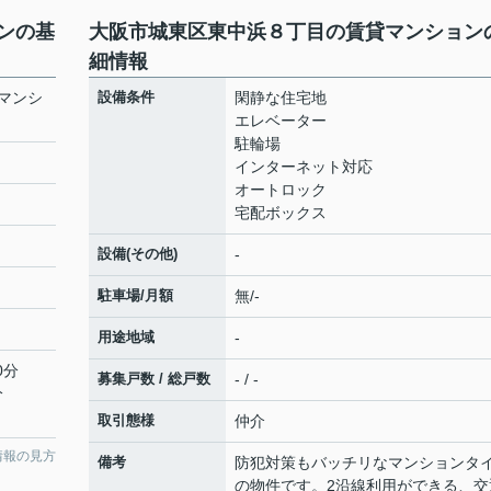
ンの基
大阪市城東区東中浜８丁目の賃貸マンション
細情報
マンシ
設備条件
閑静な住宅地
エレベーター
駐輪場
インターネット対応
オートロック
宅配ボックス
設備(その他)
-
駐車場/月額
無/-
用途地域
-
0分
募集戸数 / 総戸数
- / -
分
取引態様
仲介
情報の見方
備考
防犯対策もバッチリなマンションタ
の物件です。2沿線利用ができる、交