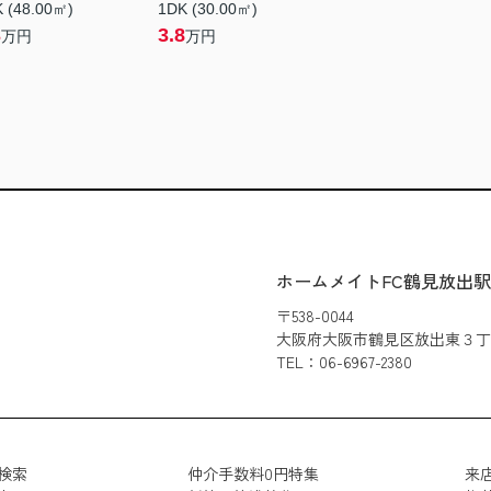
 (48.00㎡)
1DK (30.00㎡)
3
3.8
万円
万円
ホームメイトFC鶴見放出
〒538-0044
大阪府大阪市鶴見区放出東３丁目3
TEL：06-6967-2380
検索
仲介手数料0円特集
来