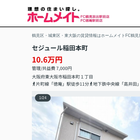
鶴見区・城東区・東大阪の賃貸情報はホームメイトFC鶴見
セジュール稲田本町
10.6万円
管理/共益費 7,000円
大阪府
東大阪市
稲田本町
１丁目
片町線「徳庵」駅徒歩11分
地下鉄中央線「高井田」
1
/
24