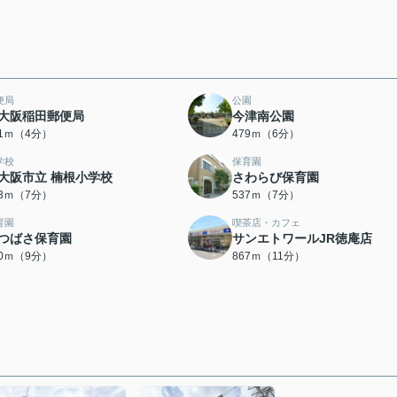
便局
公園
大阪稲田郵便局
今津南公園
71ｍ（4分）
479ｍ（6分）
学校
保育園
大阪市立 楠根小学校
さわらび保育園
13ｍ（7分）
537ｍ（7分）
育園
喫茶店・カフェ
つばさ保育園
サンエトワールJR徳庵店
80ｍ（9分）
867ｍ（11分）