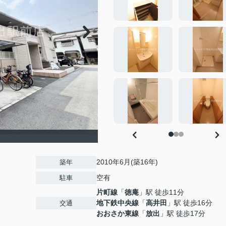
2010年6月(築16年)
築年
空有
駐車
片町線
「
徳庵
」駅 徒歩11分
地下鉄中央線
「
高井田
」駅 徒歩16分
交通
おおさか東線
「
放出
」駅 徒歩17分