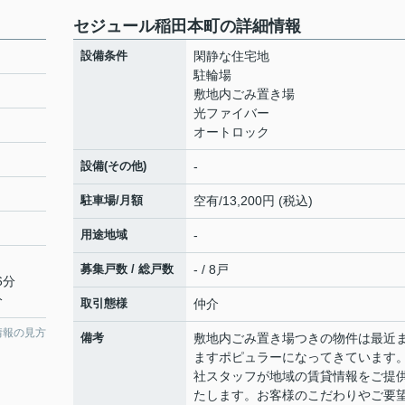
セジュール稲田本町の詳細情報
設備条件
閑静な住宅地
駐輪場
敷地内ごみ置き場
光ファイバー
オートロック
設備(その他)
-
駐車場/月額
空有/13,200円 (税込)
用途地域
-
募集戸数 / 総戸数
- / 8戸
6分
分
取引態様
仲介
情報の見方
備考
敷地内ごみ置き場つきの物件は最近
ますポピュラーになってきています
社スタッフが地域の賃貸情報をご提
たします。お客様のこだわりやご要