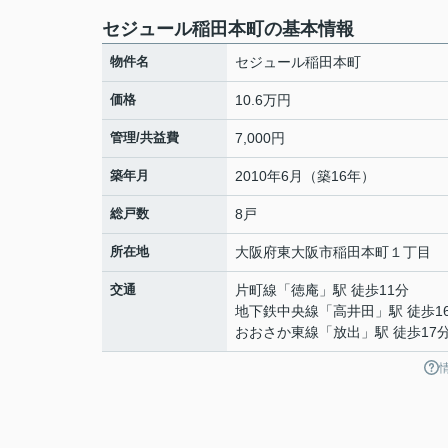
セジュール稲田本町の基本情報
物件名
セジュール稲田本町
価格
10.6万円
管理/共益費
7,000円
築年月
2010年6月（築16年）
総戸数
8戸
所在地
大阪府
東大阪市
稲田本町
１丁目
交通
片町線
「
徳庵
」駅 徒歩11分
地下鉄中央線
「
高井田
」駅 徒歩1
おおさか東線
「
放出
」駅 徒歩17