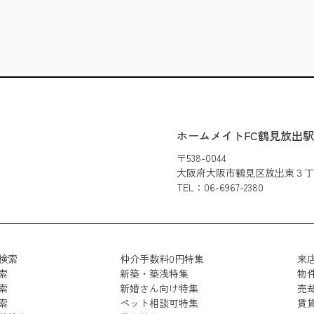
ホームメイトFC鶴見放出
〒538-0044
大阪府大阪市鶴見区放出東３丁目3
TEL：06-6967-2380
検索
仲介手数料0円特集
来
索
新築・築浅特集
物
索
新婚さん向け特集
売
索
ペット相談可特集
賃