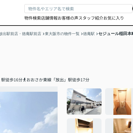
物件検索
店舗情報
お客様の声
スタッフ紹介
お気に入り
セジュール稲田本
放出駅前店・徳庵駅前店
東大阪市の物件一覧
徳庵駅
駅徒歩16分
おおさか東線「放出」駅徒歩17分