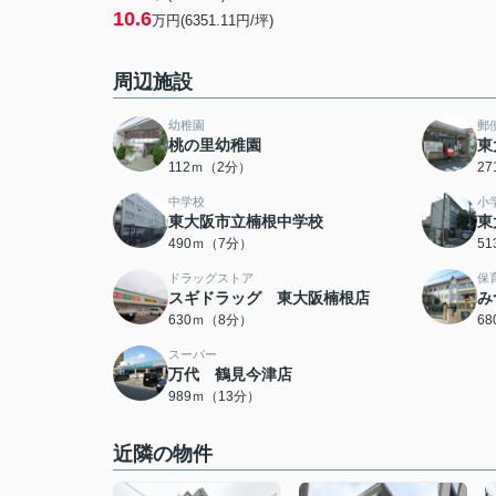
10.6
万円(6351.11円/坪)
周辺施設
幼稚園
郵
桃の里幼稚園
東
112ｍ（2分）
2
中学校
小
東大阪市立楠根中学校
東
490ｍ（7分）
5
ドラッグストア
保
スギドラッグ 東大阪楠根店
み
630ｍ（8分）
6
スーパー
万代 鶴見今津店
989ｍ（13分）
近隣の物件