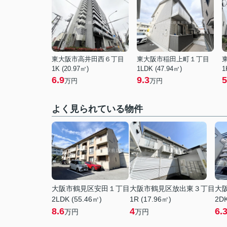
東大阪市高井田西６丁目
東大阪市稲田上町１丁目
1K (20.97㎡)
1LDK (47.94㎡)
1
6.9
9.3
5
万円
万円
よく見られている物件
大阪市鶴見区安田１丁目
大阪市鶴見区放出東３丁目
大
2LDK (55.46㎡)
1R (17.96㎡)
2DK
8.6
4
6.
万円
万円