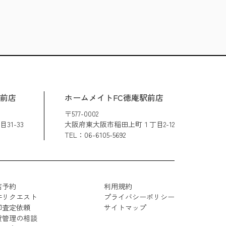
駅前店
ホームメイトFC徳庵駅前店
〒577-0002
1-33
大阪府東大阪市稲田上町１丁目2-12
TEL：06-6105-5692
店予約
利用規約
件リクエスト
プライバシーポリシー
却査定依頼
サイトマップ
貸管理の相談