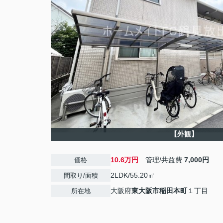
【外観】
10.6万円
管理/共益費
7,000円
価格
2LDK/55.20㎡
間取り/面積
大阪府
東大阪市
稲田本町
１丁目
所在地