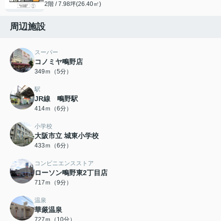
2階 / 7.98坪(26.40㎡)
周辺施設
スーパー
コノミヤ鴫野店
349ｍ（5分）
駅
JR線 鴫野駅
414ｍ（6分）
小学校
大阪市立 城東小学校
433ｍ（6分）
コンビニエンスストア
ローソン鴫野東2丁目店
717ｍ（9分）
温泉
華厳温泉
727ｍ（10分）