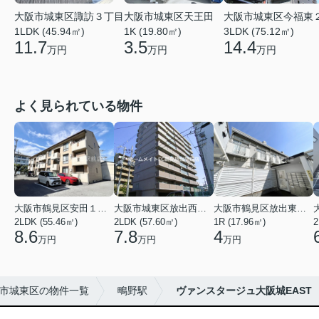
大阪市城東区諏訪３丁目
大阪市城東区天王田
大阪市城東区今福東
1LDK (45.94㎡)
1K (19.80㎡)
3LDK (75.12㎡)
11.7
3.5
14.4
万円
万円
万円
よく見られている物件
大阪市鶴見区安田１丁目
大阪市城東区放出西２丁目
大阪市鶴見区放出東３丁目
2LDK (55.46㎡)
2LDK (57.60㎡)
1R (17.96㎡)
2
8.6
7.8
4
万円
万円
万円
市城東区の物件一覧
鴫野駅
ヴァンスタージュ大阪城EAST