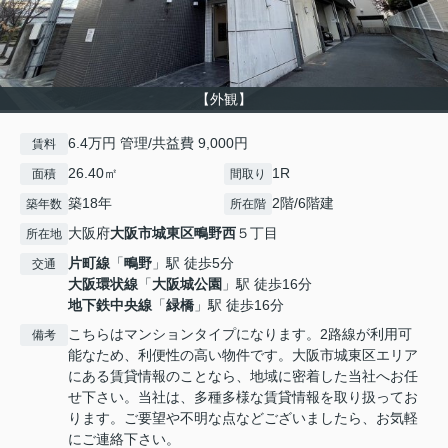
【外観】
6.4万円 管理/共益費 9,000円
賃料
26.40㎡
1R
面積
間取り
築18年
2階/6階建
築年数
所在階
大阪府
大阪市城東区
鴫野西
５丁目
所在地
片町線
「
鴫野
」駅 徒歩5分
交通
大阪環状線
「
大阪城公園
」駅 徒歩16分
地下鉄中央線
「
緑橋
」駅 徒歩16分
こちらはマンションタイプになります。2路線が利用可
備考
能なため、利便性の高い物件です。大阪市城東区エリア
にある賃貸情報のことなら、地域に密着した当社へお任
せ下さい。当社は、多種多様な賃貸情報を取り扱ってお
ります。ご要望や不明な点などございましたら、お気軽
にご連絡下さい。