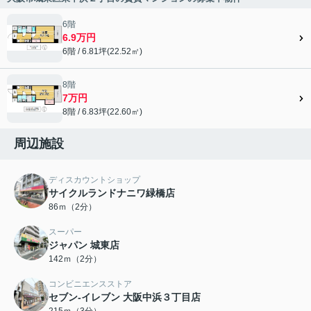
6階
6.9万円
6階 / 6.81坪(22.52㎡)
8階
7万円
8階 / 6.83坪(22.60㎡)
周辺施設
ディスカウントショップ
サイクルランドナニワ緑橋店
86ｍ（2分）
スーパー
ジャパン 城東店
142ｍ（2分）
コンビニエンスストア
セブン-イレブン 大阪中浜３丁目店
215ｍ（3分）