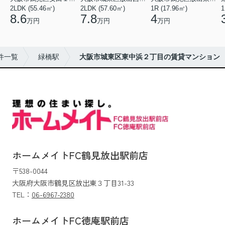
2LDK (55.46㎡)
2LDK (57.60㎡)
1R (17.96㎡)
1
8.6
7.8
4
万円
万円
万円
件一覧
緑橋駅
大阪市城東区東中浜２丁目の賃貸マンション
ホームメイトFC鶴見放出駅前店
〒538-0044
大阪府大阪市鶴見区放出東３丁目31-33
TEL：
06-6967-2380
ホームメイトFC徳庵駅前店