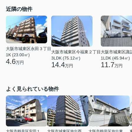
近隣の物件
大阪市城東区永田３丁目
大阪市城東区今福東２丁目
大阪市城東区諏
1K (23.00㎡)
3LDK (75.12㎡)
1LDK (45.94㎡)
4.6
万円
14.4
11.7
万円
万円
よく見られている物件
大阪市鶴見区安田１丁目
大阪市城東区放出西２丁目
大阪市鶴見区放出東３丁目