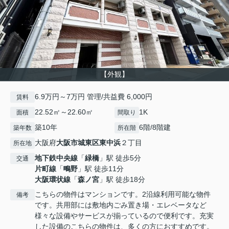
【外観】
6.9万円～7万円 管理/共益費 6,000円
賃料
22.52㎡～22.60㎡
1K
面積
間取り
築10年
6階/8階建
築年数
所在階
大阪府
大阪市城東区
東中浜
２丁目
所在地
地下鉄中央線
「
緑橋
」駅 徒歩5分
交通
片町線
「
鴫野
」駅 徒歩11分
大阪環状線
「
森ノ宮
」駅 徒歩18分
こちらの物件はマンションです。2沿線利用可能な物件
備考
です。共用部には敷地内ごみ置き場・エレベータなど
様々な設備やサービスが揃っているので便利です。充実
した設備のこちらの物件は、多くの方におすすめです。