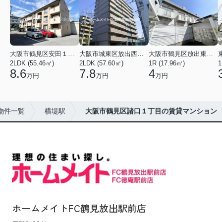
大阪市鶴見区安田１丁目
大阪市城東区放出西２丁目
大阪市鶴見区放出東３丁目
2LDK (55.46㎡)
2LDK (57.60㎡)
1R (17.96㎡)
1
8.6
7.8
4
万円
万円
万円
物件一覧
横堤駅
大阪市鶴見区諸口１丁目の賃貸マンション
ホームメイトFC鶴見放出駅前店