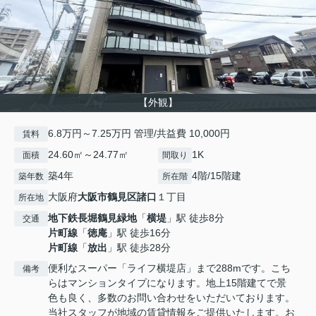
【外観】
6.8万円～7.25万円 管理/共益費 10,000円
賃料
24.60㎡～24.77㎡
1K
面積
間取り
築4年
4階/15階建
築年数
所在階
大阪府
大阪市鶴見区
諸口
１丁目
所在地
地下鉄長堀鶴見緑地
「
横堤
」駅 徒歩8分
交通
片町線
「
徳庵
」駅 徒歩16分
片町線
「
放出
」駅 徒歩28分
便利なスーパー「ライフ横堤店」まで288mです。こち
備考
らはマンションタイプになります。地上15階建てで景
色も良く、多数のお問い合わせをいただいております。
当社スタッフが地域の賃貸情報をご提供いたします。お