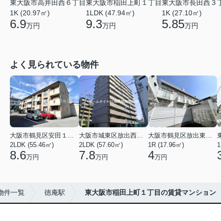
東大阪市高井田西６丁目
東大阪市稲田上町１丁目
東大阪市長田西３
1K (20.97㎡)
1LDK (47.94㎡)
1K (27.10㎡)
6.9
9.3
5.85
万円
万円
万円
よく見られている物件
大阪市鶴見区安田１丁目
大阪市城東区放出西２丁目
大阪市鶴見区放出東３丁目
2LDK (55.46㎡)
2LDK (57.60㎡)
1R (17.96㎡)
1
8.6
7.8
4
万円
万円
万円
物件一覧
徳庵駅
東大阪市稲田上町１丁目の賃貸マンション