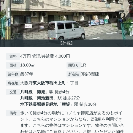
【外観】
4万円 管理/共益費 4,000円
賃料
18.00㎡
1R
面積
間取り
築37年
3階/3階建
築年数
所在階
大阪府
東大阪市
稲田上町
１丁目
所在地
片町線
「
徳庵
」駅 徒歩4分
交通
片町線
「
鴻池新田
」駅 徒歩27分
地下鉄長堀鶴見緑地
「
横堤
」駅 徒歩30分
歩いて徒歩4分の場所にコノミヤ徳庵店があるのもポイ
備考
ント。こちらのマンションからなら、2沿線を利用でき
ます。こちらの物件はマンションです。物件のお問い合
わせはお気軽にご連絡ください。お探しいただいた物件