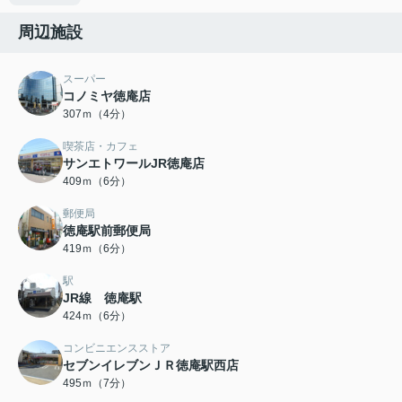
周辺施設
スーパー
コノミヤ徳庵店
307ｍ（4分）
喫茶店・カフェ
サンエトワールJR徳庵店
409ｍ（6分）
郵便局
徳庵駅前郵便局
419ｍ（6分）
駅
JR線 徳庵駅
424ｍ（6分）
コンビニエンスストア
セブンイレブンＪＲ徳庵駅西店
495ｍ（7分）