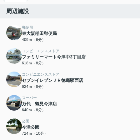
周辺施設
郵便局
東大阪稲田郵便局
409ｍ（6分）
コンビニエンスストア
ファミリーマート今津中3丁目店
618ｍ（8分）
コンビニエンスストア
セブンイレブンＪＲ徳庵駅西店
624ｍ（8分）
スーパー
万代 鶴見今津店
640ｍ（8分）
公園
今津公園
724ｍ（10分）