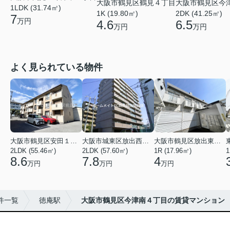
大阪市鶴見区鶴見４丁目
大阪市鶴見区今
1LDK (31.74㎡)
1K (19.80㎡)
2DK (41.25㎡)
7
万円
4.6
6.5
万円
万円
よく見られている物件
大阪市鶴見区安田１丁目
大阪市城東区放出西２丁目
大阪市鶴見区放出東３丁目
2LDK (55.46㎡)
2LDK (57.60㎡)
1R (17.96㎡)
1
8.6
7.8
4
万円
万円
万円
件一覧
徳庵駅
大阪市鶴見区今津南４丁目の賃貸マンション