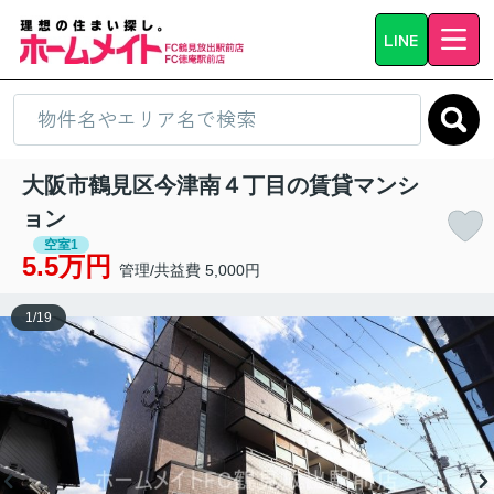
LINE
大阪市鶴見区今津南４丁目の賃貸マンシ
ョン
空室1
5.5万円
管理/共益費 5,000円
1
/
19