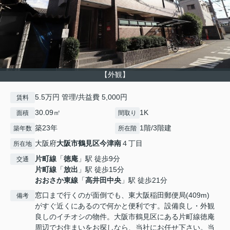
【外観】
5.5万円 管理/共益費 5,000円
賃料
30.09㎡
1K
面積
間取り
築23年
1階/3階建
築年数
所在階
大阪府
大阪市鶴見区
今津南
４丁目
所在地
片町線
「
徳庵
」駅 徒歩9分
交通
片町線
「
放出
」駅 徒歩15分
おおさか東線
「
高井田中央
」駅 徒歩21分
窓口まで行くのが面倒でも、東大阪稲田郵便局(409m)
備考
がすぐ近くにあるので何かと便利です。設備良し・外観
良しのイチオシの物件。大阪市鶴見区にある片町線徳庵
周辺でお住まいをお探しなら、当社にお任せ下さい。当