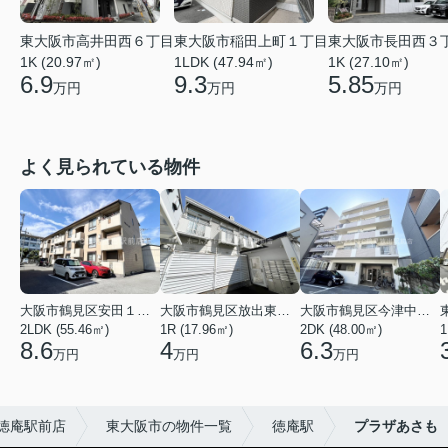
東大阪市高井田西６丁目
東大阪市稲田上町１丁目
東大阪市長田西３
1K (20.97㎡)
1LDK (47.94㎡)
1K (27.10㎡)
6.9
9.3
5.85
万円
万円
万円
よく見られている物件
大阪市鶴見区安田１丁目
大阪市鶴見区放出東３丁目
大阪市鶴見区今津中１丁目
2LDK (55.46㎡)
1R (17.96㎡)
2DK (48.00㎡)
1
8.6
4
6.3
万円
万円
万円
徳庵駅前店
東大阪市の物件一覧
徳庵駅
プラザあさも