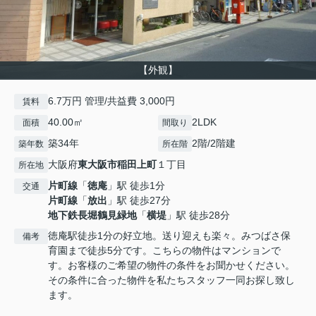
【外観】
6.7万円 管理/共益費 3,000円
賃料
40.00㎡
2LDK
面積
間取り
築34年
2階/2階建
築年数
所在階
大阪府
東大阪市
稲田上町
１丁目
所在地
片町線
「
徳庵
」駅 徒歩1分
交通
片町線
「
放出
」駅 徒歩27分
地下鉄長堀鶴見緑地
「
横堤
」駅 徒歩28分
徳庵駅徒歩1分の好立地。送り迎えも楽々。みつばさ保
備考
育園まで徒歩5分です。こちらの物件はマンションで
す。お客様のご希望の物件の条件をお聞かせください。
その条件に合った物件を私たちスタッフ一同お探し致し
ます。