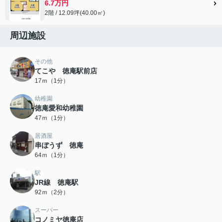
6.7万円
2階 / 12.09坪(40.00㎡)
周辺施設
その他
てこや 徳庵駅前店
17ｍ（1分）
幼稚園
徳庵愛和幼稚園
47ｍ（1分）
居酒屋
串ぼうず 徳庵
64ｍ（1分）
駅
JR線 徳庵駅
92ｍ（2分）
スーパー
コノミヤ徳庵店