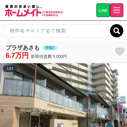
LINE
プラザあさも
空室2
6.7万円
管理/共益費 3,000円
1
/
22