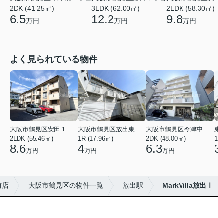
2DK (41.25㎡)
3LDK (62.00㎡)
2LDK (58.30㎡)
6.5
12.2
9.8
万円
万円
万円
よく見られている物件
大阪市鶴見区安田１丁目
大阪市鶴見区放出東３丁目
大阪市鶴見区今津中１丁目
2LDK (55.46㎡)
1R (17.96㎡)
2DK (48.00㎡)
1
8.6
4
6.3
万円
万円
万円
前店
大阪市鶴見区の物件一覧
放出駅
MarkVilla放出Ⅰ