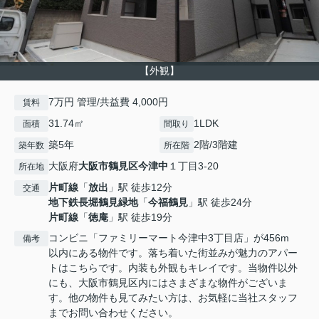
【外観】
7万円 管理/共益費 4,000円
賃料
31.74㎡
1LDK
面積
間取り
築5年
2階/3階建
築年数
所在階
大阪府
大阪市鶴見区
今津中
１丁目3-20
所在地
片町線
「
放出
」駅 徒歩12分
交通
地下鉄長堀鶴見緑地
「
今福鶴見
」駅 徒歩24分
片町線
「
徳庵
」駅 徒歩19分
コンビニ「ファミリーマート今津中3丁目店」が456m
備考
以内にある物件です。落ち着いた街並みが魅力のアパー
トはこちらです。内装も外観もキレイです。当物件以外
にも、大阪市鶴見区内にはさまざまな物件がございま
す。他の物件も見てみたい方は、お気軽に当社スタッフ
までお問い合わせください。