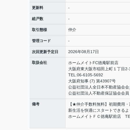
-
更新料
-
総戸数
仲介
取引態様
-
管理コード
2026年08月17日
次回更新予定日
取扱会社
ホームメイトFC徳庵駅前店
大阪府東大阪市稲田上町１丁目2-
TEL:06-6105-5692
大阪府知事 (7) 第43907号
公益社団法人全日本不動産協会会
公益社団法人不動産保証協会会員
備考
【★仲介手数料無料】初期費用・
新生活を快適にスタートできるよ
ホームメイトＦＣ徳庵駅前店 TEL：0