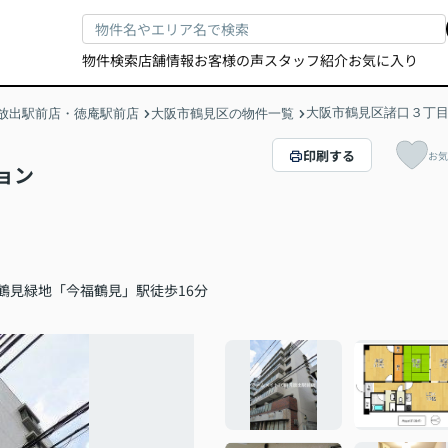
物件検索
店舗情報
お客様の声
スタッフ紹介
お気に入り
大阪市鶴見区諸口３丁
放出駅前店・徳庵駅前店
大阪市鶴見区の物件一覧
印刷する
お気
ョン
鶴見緑地「今福鶴見」駅徒歩16分