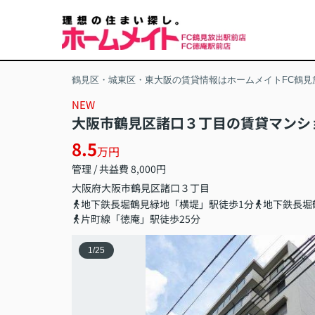
鶴見区・城東区・東大阪の賃貸情報はホームメイトFC鶴見
NEW
大阪市鶴見区諸口３丁目の賃貸マンシ
8.5
万円
管理 / 共益費 8,000円
大阪府
大阪市鶴見区
諸口
３丁目
地下鉄長堀鶴見緑地「横堤」駅徒歩1分
地下鉄長堀
片町線「徳庵」駅徒歩25分
1
/
25