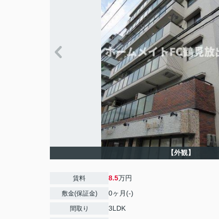
【外観】
8.5
万円
賃料
0ヶ月(-)
敷金(保証金)
3LDK
間取り