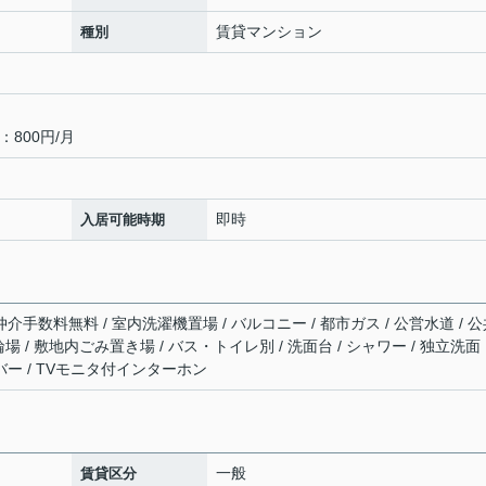
賃貸マンション
種別
800円/月
即時
入居可能時期
仲介手数料無料 / 室内洗濯機置場 / バルコニー / 都市ガス / 公営水道 / 
駐輪場 / 敷地内ごみ置き場 / バス・トイレ別 / 洗面台 / シャワー / 独立洗面
イバー / TVモニタ付インターホン
一般
賃貸区分