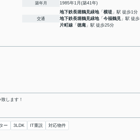
1985年1月(築41年)
築年月
地下鉄長堀鶴見緑地
「
横堤
」駅 徒歩1分
地下鉄長堀鶴見緑地
「
今福鶴見
」駅 徒歩
交通
片町線
「
徳庵
」駅 徒歩25分
い致します！
ター
3LDK
IT重説
対応物件