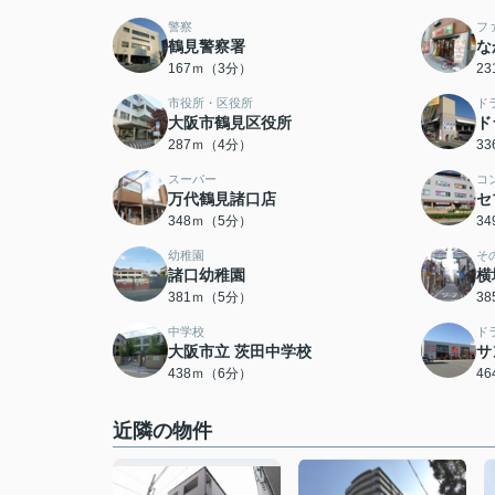
警察
フ
鶴見警察署
な
167ｍ（3分）
2
市役所・区役所
ド
大阪市鶴見区役所
ド
287ｍ（4分）
3
スーパー
コ
万代鶴見諸口店
セ
348ｍ（5分）
3
幼稚園
そ
諸口幼稚園
横
381ｍ（5分）
3
中学校
ド
大阪市立 茨田中学校
サ
438ｍ（6分）
4
近隣の物件