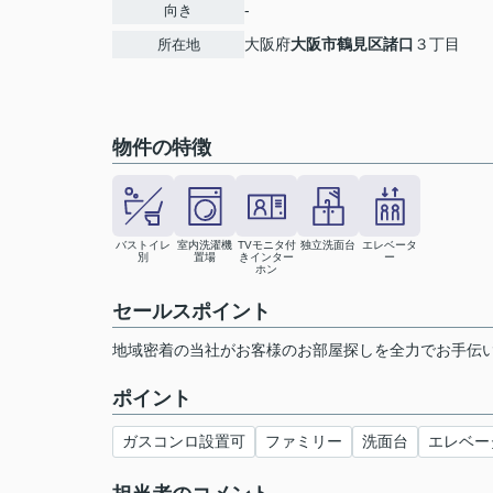
-
向き
大阪府
大阪市鶴見区
諸口
３丁目
所在地
物件の特徴
バストイレ
室内洗濯機
TVモニタ付
独立洗面台
エレベータ
別
置場
きインター
ー
ホン
セールスポイント
地域密着の当社がお客様のお部屋探しを全力でお手伝
ポイント
ガスコンロ設置可
ファミリー
洗面台
エレベー