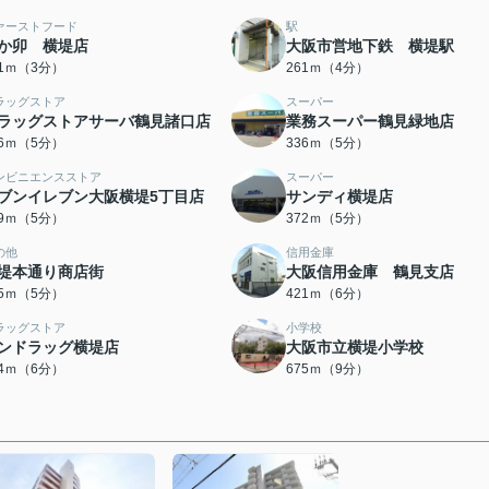
ァーストフード
駅
か卯 横堤店
大阪市営地下鉄 横堤駅
31ｍ（3分）
261ｍ（4分）
ラッグストア
スーパー
ラッグストアサーバ鶴見諸口店
業務スーパー鶴見緑地店
36ｍ（5分）
336ｍ（5分）
ンビニエンスストア
スーパー
ブンイレブン大阪横堤5丁目店
サンディ横堤店
49ｍ（5分）
372ｍ（5分）
の他
信用金庫
堤本通り商店街
大阪信用金庫 鶴見支店
85ｍ（5分）
421ｍ（6分）
ラッグストア
小学校
ンドラッグ横堤店
大阪市立横堤小学校
64ｍ（6分）
675ｍ（9分）