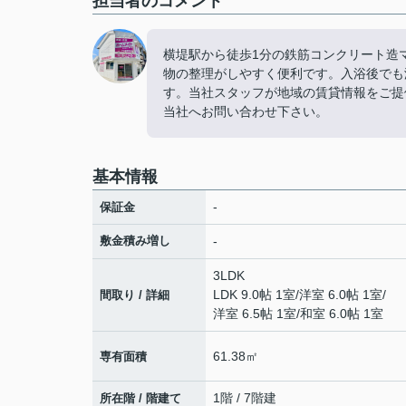
担当者のコメント
横堤駅から徒歩1分の鉄筋コンクリート造
物の整理がしやすく便利です。入浴後でも
す。当社スタッフが地域の賃貸情報をご提
当社へお問い合わせ下さい。
基本情報
-
保証金
敷金積み増し
-
3LDK
LDK 9.0帖 1室
/
洋室 6.0帖 1室
/
間取り / 詳細
洋室 6.5帖 1室
/
和室 6.0帖 1室
61.38㎡
専有面積
1階 / 7階建
所在階 / 階建て